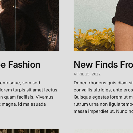
pe Fashion
New Finds Fr
APRIL 25, 2022
lentesque, sem sed
Donec rhoncus quis diam si
 lorem turpis sit amet lectus.
convallis ultricies, ante eros
in quam facilisis. Vivamus
Quisque egestas lorem ut mau
st magna, id malesuada
rutrum urna non ligula temp
massa imperdiet ut. Nunc no