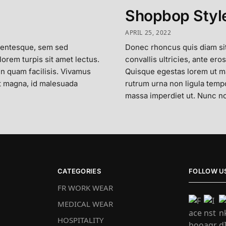
Shopbop Style
APRIL 25, 2022
lentesque, sem sed
Donec rhoncus quis diam si
 lorem turpis sit amet lectus.
convallis ultricies, ante eros
in quam facilisis. Vivamus
Quisque egestas lorem ut mau
st magna, id malesuada
rutrum urna non ligula temp
massa imperdiet ut. Nunc no
CATEGORIES
FOLLOW U
FR WORK WEAR
MEDICAL WEAR
HOSPITALITY